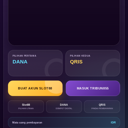
PILIHAN PERTAMA
PILIHAN KEDUA
DANA
QRIS
BUAT AKUN SLOT88
MASUK TRIBUN855
Slot88
DANA
QRIS
PILIHAN UTAMA
DOMPET DIGITAL
PINDAI PEMBAYARAN
IDR
Mata uang pembayaran