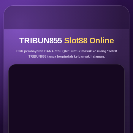
TRIBUN855
Slot88 Online
Pilih pembayaran DANA atau QRIS untuk masuk ke ruang Slot88
TRIBUN855 tanpa berpindah ke banyak halaman.