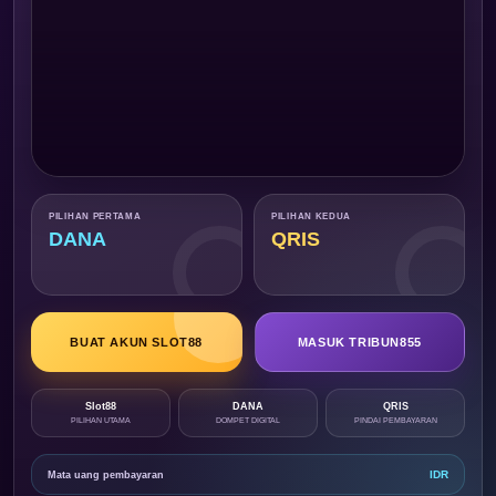
PILIHAN PERTAMA
PILIHAN KEDUA
DANA
QRIS
BUAT AKUN SLOT88
MASUK TRIBUN855
Slot88
DANA
QRIS
PILIHAN UTAMA
DOMPET DIGITAL
PINDAI PEMBAYARAN
IDR
Mata uang pembayaran