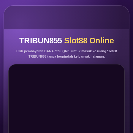
TRIBUN855
Slot88 Online
Pilih pembayaran DANA atau QRIS untuk masuk ke ruang Slot88
TRIBUN855 tanpa berpindah ke banyak halaman.