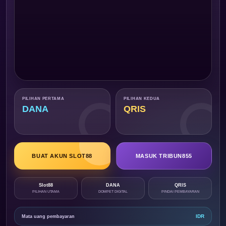
PILIHAN PERTAMA
PILIHAN KEDUA
DANA
QRIS
BUAT AKUN SLOT88
MASUK TRIBUN855
Slot88
DANA
QRIS
PILIHAN UTAMA
DOMPET DIGITAL
PINDAI PEMBAYARAN
IDR
Mata uang pembayaran