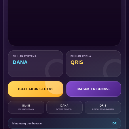
PILIHAN PERTAMA
PILIHAN KEDUA
DANA
QRIS
BUAT AKUN SLOT88
MASUK TRIBUN855
Slot88
DANA
QRIS
PILIHAN UTAMA
DOMPET DIGITAL
PINDAI PEMBAYARAN
IDR
Mata uang pembayaran