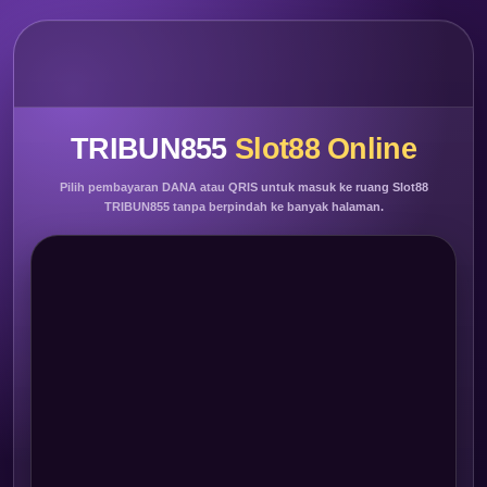
TRIBUN855
Slot88 Online
Pilih pembayaran DANA atau QRIS untuk masuk ke ruang Slot88
TRIBUN855 tanpa berpindah ke banyak halaman.