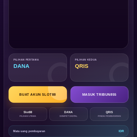
PILIHAN PERTAMA
PILIHAN KEDUA
DANA
QRIS
BUAT AKUN SLOT88
MASUK TRIBUN855
Slot88
DANA
QRIS
PILIHAN UTAMA
DOMPET DIGITAL
PINDAI PEMBAYARAN
IDR
Mata uang pembayaran