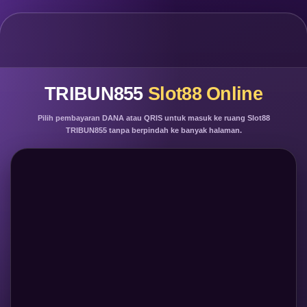
TRIBUN855
Slot88 Online
Pilih pembayaran DANA atau QRIS untuk masuk ke ruang Slot88
TRIBUN855 tanpa berpindah ke banyak halaman.