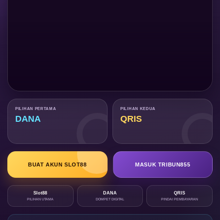
PILIHAN PERTAMA
PILIHAN KEDUA
DANA
QRIS
BUAT AKUN SLOT88
MASUK TRIBUN855
Slot88
DANA
QRIS
PILIHAN UTAMA
DOMPET DIGITAL
PINDAI PEMBAYARAN