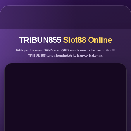
TRIBUN855
Slot88 Online
Pilih pembayaran DANA atau QRIS untuk masuk ke ruang Slot88
TRIBUN855 tanpa berpindah ke banyak halaman.