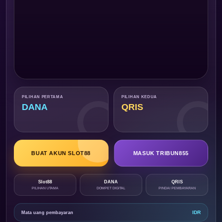
PILIHAN PERTAMA
PILIHAN KEDUA
DANA
QRIS
BUAT AKUN SLOT88
MASUK TRIBUN855
Slot88
DANA
QRIS
PILIHAN UTAMA
DOMPET DIGITAL
PINDAI PEMBAYARAN
IDR
Mata uang pembayaran