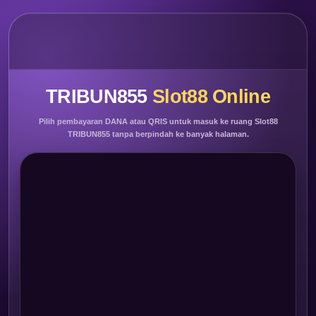
TRIBUN855
Slot88 Online
Pilih pembayaran DANA atau QRIS untuk masuk ke ruang Slot88
TRIBUN855 tanpa berpindah ke banyak halaman.