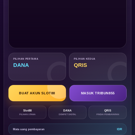
PILIHAN PERTAMA
PILIHAN KEDUA
DANA
QRIS
BUAT AKUN SLOT88
MASUK TRIBUN855
Slot88
DANA
QRIS
PILIHAN UTAMA
DOMPET DIGITAL
PINDAI PEMBAYARAN
IDR
Mata uang pembayaran