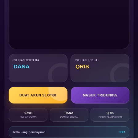
PILIHAN PERTAMA
PILIHAN KEDUA
DANA
QRIS
BUAT AKUN SLOT88
MASUK TRIBUN855
Slot88
DANA
QRIS
PILIHAN UTAMA
DOMPET DIGITAL
PINDAI PEMBAYARAN
IDR
Mata uang pembayaran